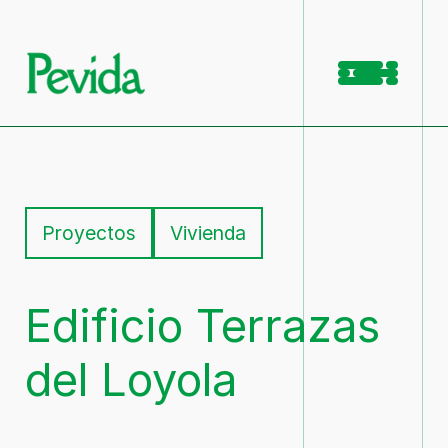
Saltar
al
contenido
Inicio
Proyectos
Vivienda
Nosotros
Qué Hacemos
Edificio Terrazas
Proyectos
del Loyola
Contacto